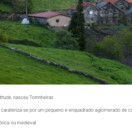
itude, nasceu Torrinheiras.
 e carateriza-se por um pequeno e enquadrado aglomerado de c
tórica ou medieval.