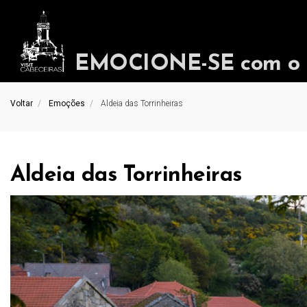
EMOCIONE-SE com o in
Voltar
Emoções
Aldeia das Torrinheiras
Aldeia das Torrinheiras