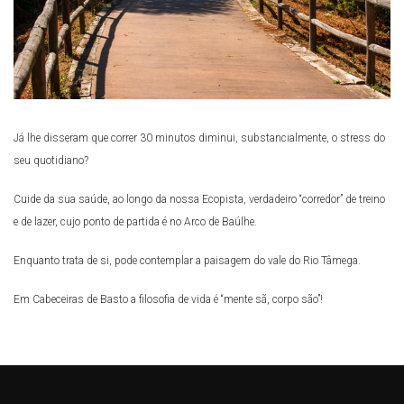
Já lhe disseram que correr 30 minutos diminui, substancialmente, o stress do
seu quotidiano?
Cuide da sua saúde, ao longo da nossa Ecopista, verdadeiro “corredor” de treino
e de lazer, cujo ponto de partida é no Arco de Baúlhe.
Enquanto trata de si, pode contemplar a paisagem do vale do Rio Tâmega.
Em Cabeceiras de Basto a filosofia de vida é “mente sã, corpo são”!