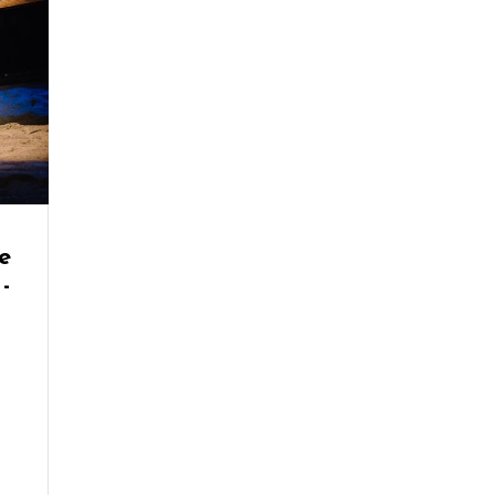
a
e
-