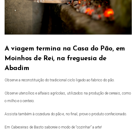
A viagem termina na Casa do Pão, em
Moinhos de Rei, na freguesia de
Abadim
Observe a reconstituição do tradicional ciclo ligado ao fabrico do pão.
Observe utensílios e alfaiais agrícolas, utilizados na produção de cereais, como
o milho e o centeio.
Assista também à cozedura do pão e, no final, prove o produto confecionado.
Em Cabeceiras de Basto saboreie o modo de “cozinhar” a arte!