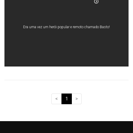
Era uma vez um herói popular e remoto chamado Basto!
<
1
>