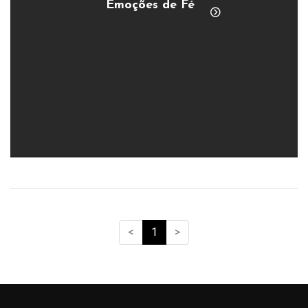
Emoções de Fé
<
1
>