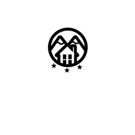
Residencial Cá te espero
14 quartos (20 camas)